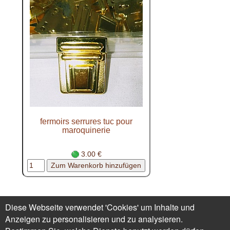
fermoirs serrures tuc pour
maroquinerie
3.00 €
Mich kontaktieren -
Diese Webseite verwendet 'Cookies' um Inhalte und
Geschäftsbedingungen
Datenschutz
1.
Anzeigen zu personalisieren und zu analysieren.
Bestellung?
Renoncer au contrat ici