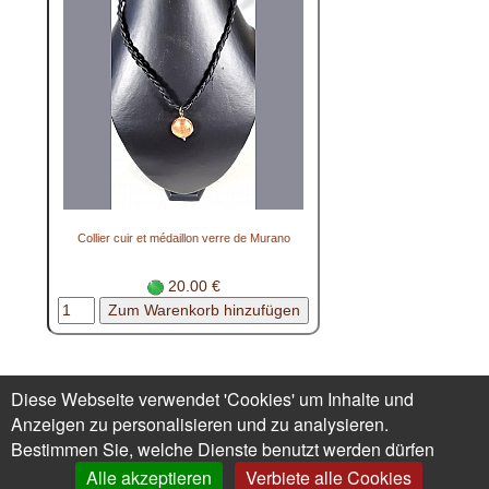
Collier cuir et médaillon verre de Murano
20.00 €
Mich kontaktieren -
Diese Webseite verwendet 'Cookies' um Inhalte und
Geschäftsbedingungen
Datenschutz
1.
Anzeigen zu personalisieren und zu analysieren.
Bestellung?
Renoncer au contrat ici
Bestimmen Sie, welche Dienste benutzt werden dürfen
Alle akzeptieren
Verbiete alle Cookies