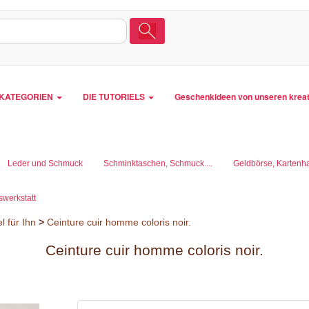
LKATEGORIEN
DIE TUTORIELS
Geschenkideen von unseren krea
Leder und Schmuck
Schminktaschen, Schmuck....
Geldbörse, Kartenha
werkstatt
l für Ihn
>
Ceinture cuir homme coloris noir.
Ceinture cuir homme coloris noir.