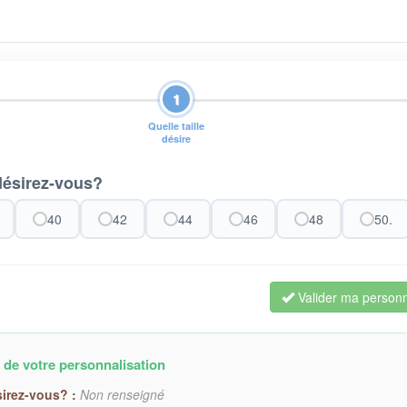
1
Quelle taille
désire
 désirez-vous?
40
42
44
46
48
50.
Valider ma personn
 de votre personnalisation
sirez-vous? :
Non renseigné