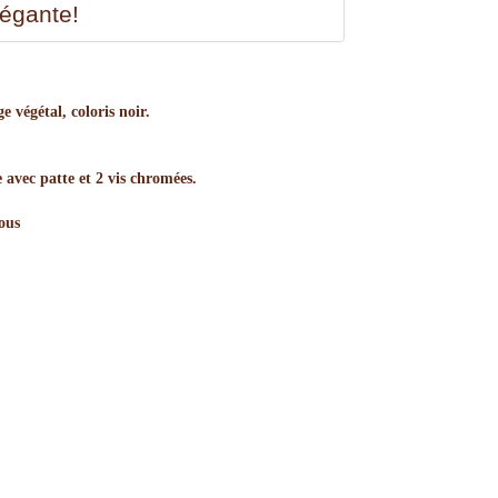
légante!
e végétal, coloris noir.
e avec patte et 2 vis chromées.
sous