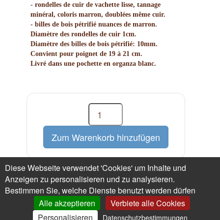
- rondelles de cuir de vachette lisse, tannage
minéral, coloris marron, doublées même cuir.
- billes de bois pétrifié nuances de marron.
Diamètre des rondelles de cuir 1cm.
Diamètre des billes de bois pétrifié: 10mm.
Convient pour poignet de 19 à 21 cm.
Livré dans une pochette en organza blanc.
Diese Webseite verwendet 'Cookies' um Inhalte und
Preis :
25.00 €
Gewicht (verpackt) : 27 g
Anzeigen zu personalisieren und zu analysieren.
1 verfügbar(en)
Bestimmen Sie, welche Dienste benutzt werden dürfen
Alle akzeptieren
Verbiete alle Cookies
Eine Meinung, eine Frage zu diesem Artikel?
Personalisieren
Datenschutzbestimmungen