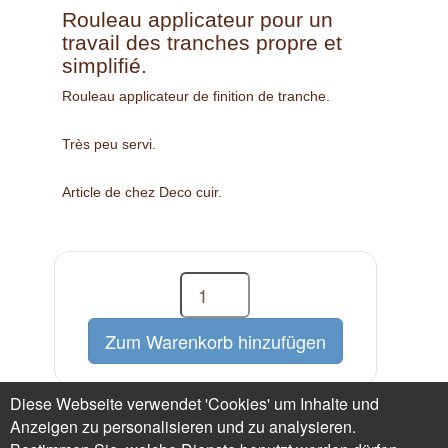
Rouleau applicateur pour un
travail des tranches propre et
simplifié.
Rouleau applicateur de finition de tranche.
Très peu servi.
Article de chez Deco cuir.
Diese Webseite verwendet 'Cookies' um Inhalte und
Preis :
15.00 €
Gewicht (verpackt) : 300 g
Anzeigen zu personalisieren und zu analysieren.
1 verfügbar(en)